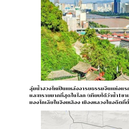
ลุ่มน้ำฮวงโหเป็นแหล่งอารยธรรมจีนแห่งแรก
และทรายมากที่สุดในโลก (เทียบได้ว่าน้ำ1ชามม
มองโกเลียในจึงเหลือง เมืองหลวงในอดีตที่ตั