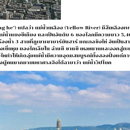
ang he’) แปลว่า แม่น้ำเหลือง (Yellow River) มีสีเหลื
แม่น้ำแยงซีเกียง และเป็นอันดับ 6 ของโลกมีความยาว 5,4
ร่องน้ำ 3 สายที่ภูเขาเขาบาร์ยันฮาร์ มณฑลชิงไห่ อันเป็น
งเซี่ยหุย มองโกเลียใน ฉ่านซี ชานซี เหอหนานและออกสู่ทะ
ทำให้เกิดลุ่มแม่น้ำมีความอุดมสมบูรณ์ทั้งสองฝั่งแต่การ
องผู้คนมากมายมหาศาลจึงได้ฉายาว่า แม่น้ำวิปโยค