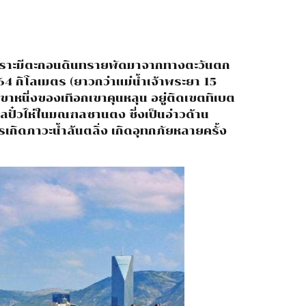
องเพราะมีตะกอนดินทรายพัดมาจากทางตะวันตก
64 กิโลเมตร (ยาวกว่าแม่น้ำเจ้าพระยา 15
สาขาหนี่งของเทือกเขาคุนหลุน อยู่ติดเขตทิเบต
เลปั๋วไห่ในมณฑลซานตง ซี่งเป็นอ่าวด้าน
เกิดภาวะน้ำล้นตลิ่ง เกิดอุทกภัยหลายครั้ง