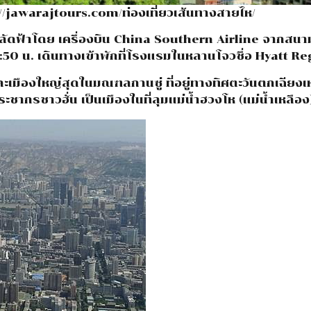
//jawarajtours.com/ท่องเที่ยวเส้นทางสายไห/
บินลัดฟ้าโดย เครื่องบิน China Southern Airline จากสนา
:50 น. เดินทางเข้าพักที่โรงแรมในหลานโจวชื่อ Hyatt R
ะเมืองใหญ่สุดในมณฑลกานซู่ ที่อยู่ทางทิศตะวันตกเฉียง
ะชากรชาวฮั่น เป็นเมืองในที่ลุมแม่น้ำฮวงโห (แม่น้ำเหลือง