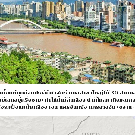
ตั้งแต่ยุคก่อนประวัติศาสตร์ แยกสาขาใหญ่ได้ 30 สายแล
ีเลนอยู่ครึ่งชาม) ทำให้น้ำมีสีเหลือง น้ำที่ไหลมาถึงมณฑล
้งริมฝั่งแม่น้ำเหลือง เช่น นครอันหยัง นครฉางอัน (ซีอาน)