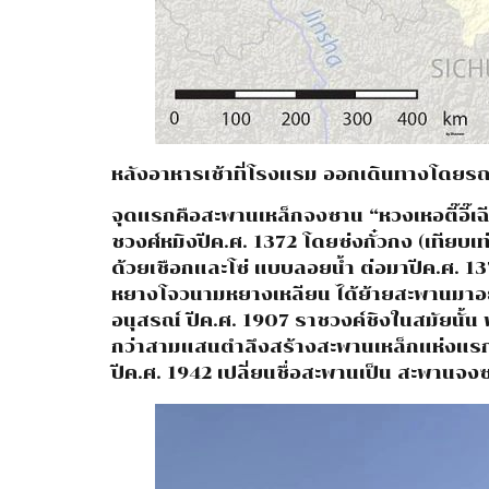
หลังอาหารเช้าที่โรงแรม ออกเดินทางโดยรถบ
จุดแรกคือสะพานเหล็กจงซาน “หวงเหอตี๊อี๊เ
ชวงศ์หมิงปีค.ศ. 1372 โดยซ่งกั๋วกง (เทียบ
ด้วยเชือกและโซ่ แบบลอยน้ำ ต่อมาปีค.ศ. 1376 
หยางโจวนามหยางเหลียน ได้ย้ายสะพานมาอยู่ท
อนุสรณ์ ปีค.ศ. 1907 ราชวงค์ชิงในสมัยนั้น
กว่าสามแสนตำลึงสร้างสะพานเหล็กแห่งแรก
ปีค.ศ. 1942 เปลี่ยนชื่อสะพานเป็น สะพานจงซ