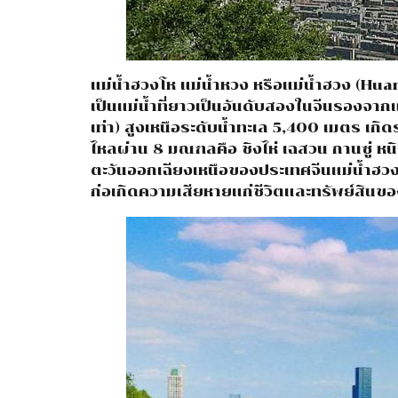
แม่น้ำฮวงโห แม่น้ำหวง หรือแม่น้ำฮวง (Hu
เป็นแม่น้ำที่ยาวเป็นอันดับสองในจีนรองจาก
เท่า) สูงเหนือระดับน้ำทะเล 5,400 เมตร เกิด
ไหลผ่าน 8 มณฑลคือ ชิงไห่ เฉสวน กานซู่ หนิ
ตะวันออกเฉียงเหนือของประเทศจีนแม่น้ำฮวงโห
ก่อเกิดความเสียหายแก่ชีวิตและทรัพย์สินข