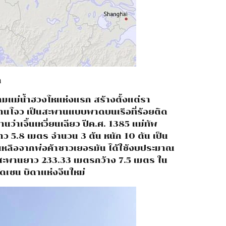
ก
ามแม่น้ำฮวงโหแห่งแรก สร้างตั้งแต่รา
งหลานโจว เป็นสะพานแบบพาดบนเรือที่ร้อยติด
ว่าเจิ้นเหวี่ยนเฉียว ปีค.ศ. 1385 แม่ทัพ
าว 5.8 เมตร จำนวน 3 ต้น หนัก 10 ตัน เป็น
วยเหลือจากพ่อค้าชาวเยอรมัน ได้ใช้งบประมาณ
ะพานยาว 233.33 เมตรกว้าง 7.5 เมตร ใน
ัดเซน บิดาแห่งจีนใหม่