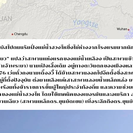
ัสไปถนนริมฝั่งแม่น้ำฮวงโหซึ่งไม่ห่างจากโรงแรมมากนั
ฉียว” แปลว่าสะพานแห่งแรกของแม่น้ำเหลือง เป็นสะพานข้
เท่าเจ้าพระยา) นามเฝิงเสิ้งเดิม อยู่ทางตะวันตกของเมือ
เว่ยกั๋วกงนามเดิ้งอวี้ ได้ย้ายสะพานออกไปอีกตั้งชื่อสะพาน
ี่ตั้งปัจจุบัน ต่อมาเหลือแค่เสาสะพานลอยน้ำเหล็กหล่อ ย
 พร้อมทั้งข้าราชการชั้นผู้ใหญ่ประจำท้องถิ่น และความช่
ของแม่น้ำฮวงโห โดยใช้เทคนิคของเยอรมันและอเมริกา ส
านเฉียว (สะพานเหล็กดร.ซุนยัดเซน) เพื่อระลึกถึงดร.ซุนย