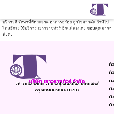
บริการดี จัดหาที่พักสะอาด อาหารอร่อย ถูกใจมากค่ะ ถ้ามีไป
ไหนอีกจะใช้บริการ เยาวราชทัวร์ อีกแน่นอนค่ะ ขอบคุณมากๆ
น่ะค่ะ
ทั
ทั
ทัว
บริษัท เยาวราชทัวร์ จำกัด
76/3 แจ้งวัฒนะ 5 แขวงทุ่งสองห้อง เขตหลักสี่
ทั
กรุงเทพมหานคร 10210
ทั
ทั