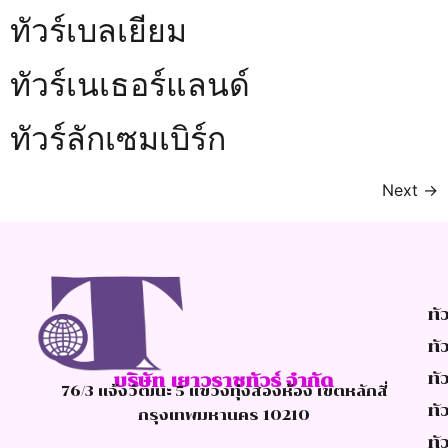
ทัวร์เบลเยียม
ทัวร์เนเธอร์แลนด์
ทัวร์ลักเซมเบิร์ก
Next
→
ทั
ทั
ทัว
บริษัท เยาวราชทัวร์ จำกัด
76/3 แจ้งวัฒนะ 5 แขวงทุ่งสองห้อง เขตหลักสี่
ทั
กรุงเทพมหานคร 10210
ทั