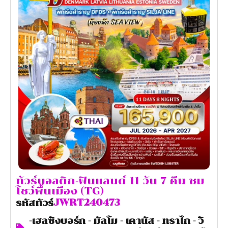
ทัวร์บอลติก-ฟินแลนด์ 11 วัน 7 คืน ชม
โชว์พื้นเมือง (TG)
JWRT240473
รหัสทัวร์
-เฮลซิงบอร์ก - มัลโม - เคานัส - ทราไก - วิ