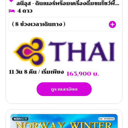
ลนีอุส - ดินเนอร์พร้อมเครื่องดื่มชมโชว์พื้น
เมือง ซัวเลย์ -ฟิลส์รันดาเล - ริก้า -
4
ดาว
ปราสาททูไรดา - นั่งกระเช้าชมวิวหุบเขากัว
(
8
ช่วงเวลาเดินทาง )
จา -ทาลลินน์ - พระราชวังแคทเดอริค - นั่ง
เรือเฟอร์รี่ชมวิวหมู่กาะอ่าวฟินน์ -เฮลซิงกิ -
สต๊อคโฮล์ม - ล่องเรือชมเมืองสต๊อกโฮล์ม
- ซิกทูน่า
11
วัน
8
คืน
/ เริ่มเพียง
165,900
บ.
ดูรายละเอียด