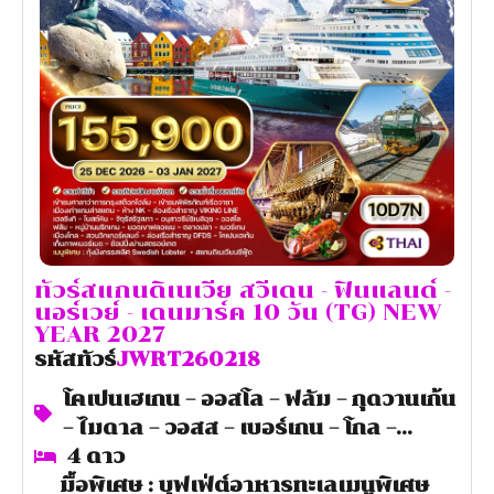
ทัวร์สแกนดิเนเวีย สวีเดน - ฟินแลนด์ -
นอร์เวย์ - เดนมาร์ค 10 วัน (TG) NEW
YEAR 2027
JWRT260218
รหัสทัวร์
โคเปนเฮเกน – ออสโล – ฟลัม – กุดวานเก้น
– ไมดาล – วอสส – เบอร์เกน – โกล –
เฮลซิงกิ – สต๊อกโฮล์ม – ซิกทูน่า
4
ดาว
มื้อพิเศษ : บุฟเฟ่ต์อาหารทะเลเมนูพิเศษ